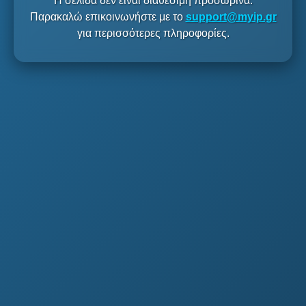
Η σελίδα δεν είναι διαθέσιμη προσωρινά.
Παρακαλώ επικοινωνήστε με το
support@myip.gr
για περισσότερες πληροφορίες.