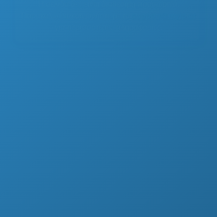
Η σελίδα δεν είναι διαθέσιμη προσωρινά.
Παρακαλώ επικοινωνήστε με το
support@myip.gr
για περισσότερες πληροφορίες.