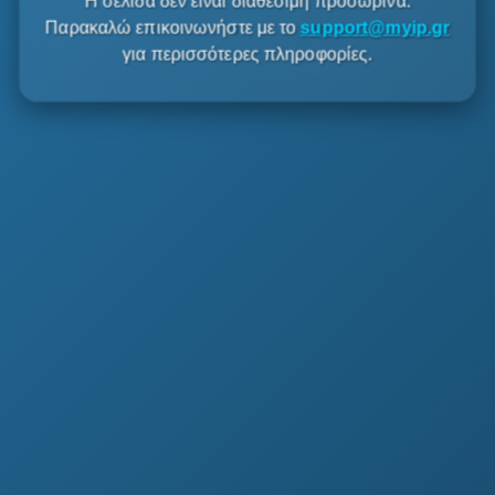
Η σελίδα δεν είναι διαθέσιμη προσωρινά.
Παρακαλώ επικοινωνήστε με το
support@myip.gr
για περισσότερες πληροφορίες.