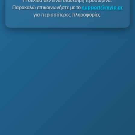
Η σελίδα δεν είναι διαθέσιμη προσωρινά.
Παρακαλώ επικοινωνήστε με το
support@myip.gr
για περισσότερες πληροφορίες.