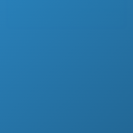
Η σελίδα δεν είναι διαθέσιμη προσωρινά.
Παρακαλώ επικοινωνήστε με το
support@myip.gr
για περισσότερες πληροφορίες.