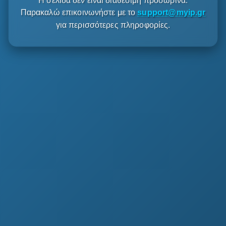
Η σελίδα δεν είναι διαθέσιμη προσωρινά.
Παρακαλώ επικοινωνήστε με το
support@myip.gr
για περισσότερες πληροφορίες.