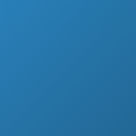
Η σελίδα δεν είναι διαθέσιμη προσωρινά.
Παρακαλώ επικοινωνήστε με το
support@myip.gr
για περισσότερες πληροφορίες.