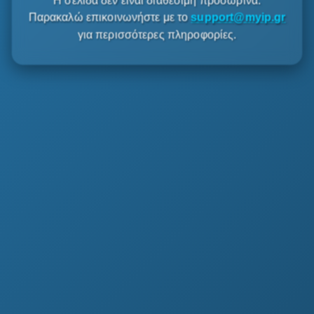
Η σελίδα δεν είναι διαθέσιμη προσωρινά.
Παρακαλώ επικοινωνήστε με το
support@myip.gr
για περισσότερες πληροφορίες.