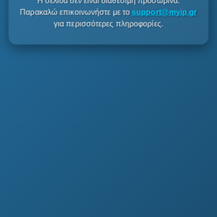
Η σελίδα δεν είναι διαθέσιμη προσωρινά.
Παρακαλώ επικοινωνήστε με το
support@myip.gr
για περισσότερες πληροφορίες.