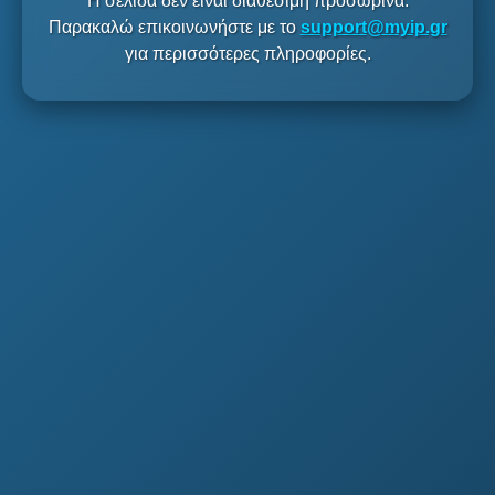
Η σελίδα δεν είναι διαθέσιμη προσωρινά.
Παρακαλώ επικοινωνήστε με το
support@myip.gr
για περισσότερες πληροφορίες.