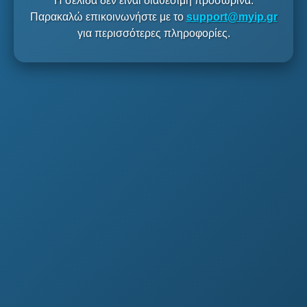
Η σελίδα δεν είναι διαθέσιμη προσωρινά.
Παρακαλώ επικοινωνήστε με το
support@myip.gr
για περισσότερες πληροφορίες.