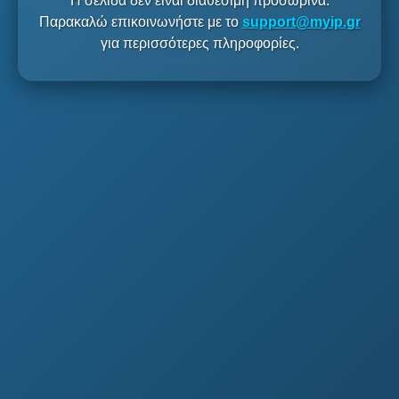
Η σελίδα δεν είναι διαθέσιμη προσωρινά.
Παρακαλώ επικοινωνήστε με το
support@myip.gr
για περισσότερες πληροφορίες.