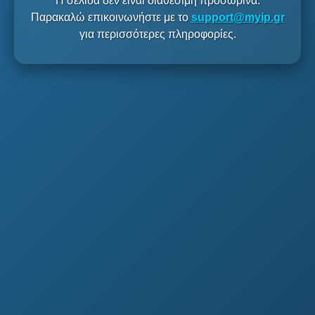
Η σελίδα δεν είναι διαθέσιμη προσωρινά.
Παρακαλώ επικοινωνήστε με το
support@myip.gr
για περισσότερες πληροφορίες.