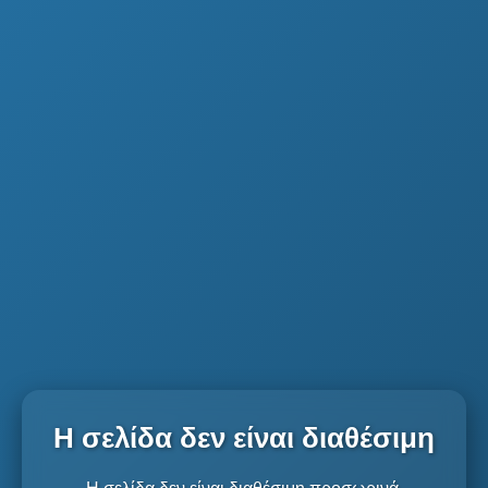
Η σελίδα δεν είναι διαθέσιμη