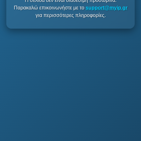
Η σελίδα δεν είναι διαθέσιμη προσωρινά.
Παρακαλώ επικοινωνήστε με το
support@myip.gr
για περισσότερες πληροφορίες.