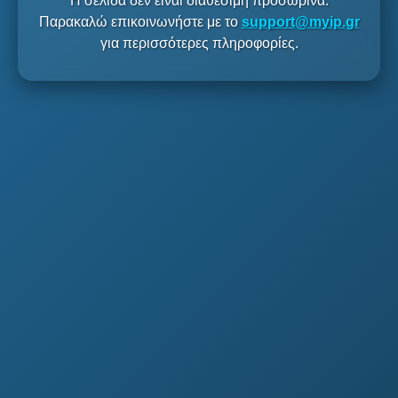
Η σελίδα δεν είναι διαθέσιμη προσωρινά.
Παρακαλώ επικοινωνήστε με το
support@myip.gr
για περισσότερες πληροφορίες.