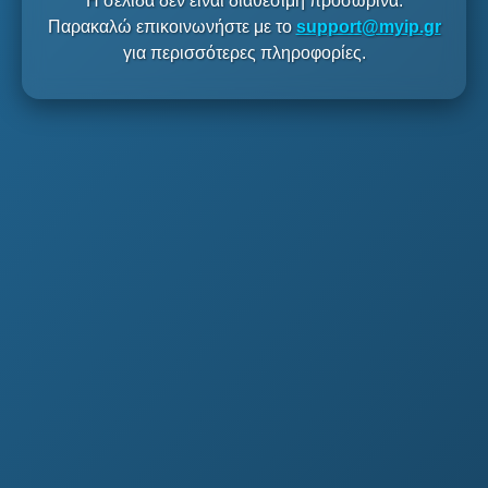
Η σελίδα δεν είναι διαθέσιμη προσωρινά.
Παρακαλώ επικοινωνήστε με το
support@myip.gr
για περισσότερες πληροφορίες.