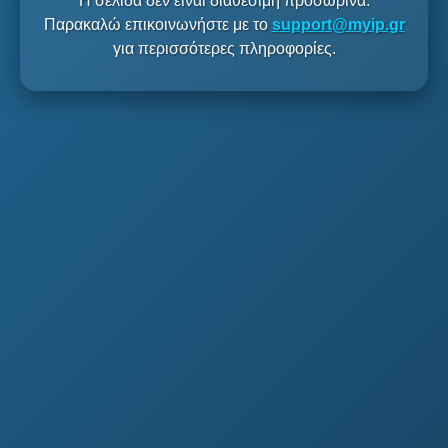
Η σελίδα δεν είναι διαθέσιμη προσωρινά.
Παρακαλώ επικοινωνήστε με το
support@myip.gr
για περισσότερες πληροφορίες.