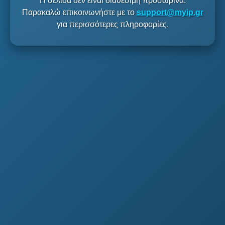
Η σελίδα δεν είναι διαθέσιμη προσωρινά.
Παρακαλώ επικοινωνήστε με το
support@myip.gr
για περισσότερες πληροφορίες.