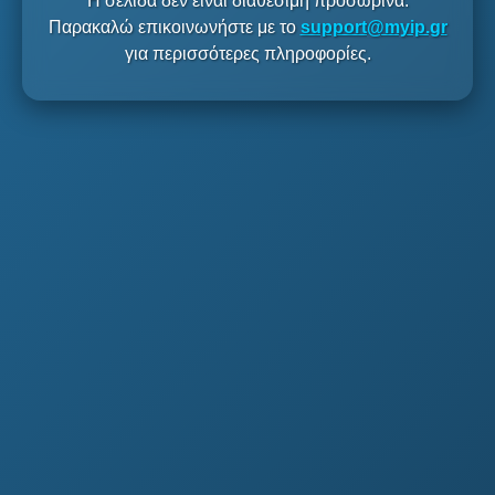
Η σελίδα δεν είναι διαθέσιμη προσωρινά.
Παρακαλώ επικοινωνήστε με το
support@myip.gr
για περισσότερες πληροφορίες.