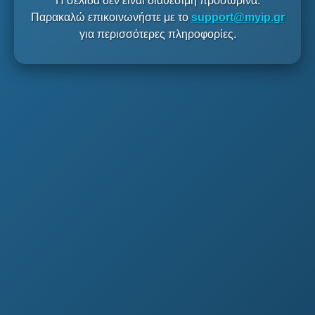
Η σελίδα δεν είναι διαθέσιμη προσωρινά.
Παρακαλώ επικοινωνήστε με το
support@myip.gr
για περισσότερες πληροφορίες.