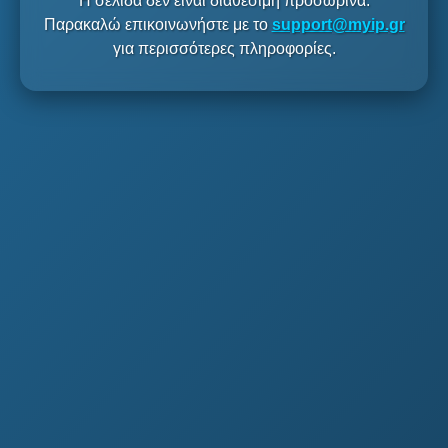
Η σελίδα δεν είναι διαθέσιμη προσωρινά.
Παρακαλώ επικοινωνήστε με το
support@myip.gr
για περισσότερες πληροφορίες.