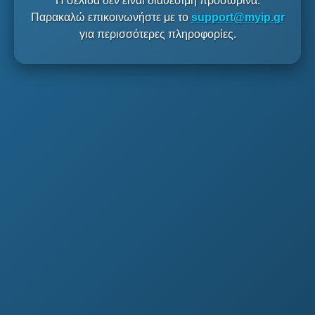
Η σελίδα δεν είναι διαθέσιμη προσωρινά.
Παρακαλώ επικοινωνήστε με το
support@myip.gr
για περισσότερες πληροφορίες.