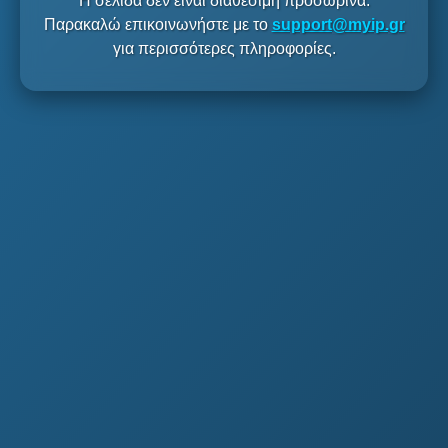
Η σελίδα δεν είναι διαθέσιμη προσωρινά.
Παρακαλώ επικοινωνήστε με το
support@myip.gr
για περισσότερες πληροφορίες.