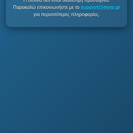
Η σελίδα δεν είναι διαθέσιμη προσωρινά.
Παρακαλώ επικοινωνήστε με το
support@myip.gr
για περισσότερες πληροφορίες.