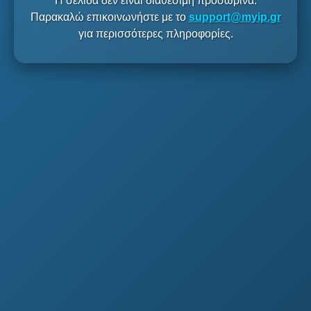
Η σελίδα δεν είναι διαθέσιμη προσωρινά.
Παρακαλώ επικοινωνήστε με το
support@myip.gr
για περισσότερες πληροφορίες.