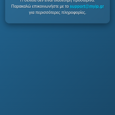
Η σελίδα δεν είναι διαθέσιμη προσωρινά.
Παρακαλώ επικοινωνήστε με το
support@myip.gr
για περισσότερες πληροφορίες.