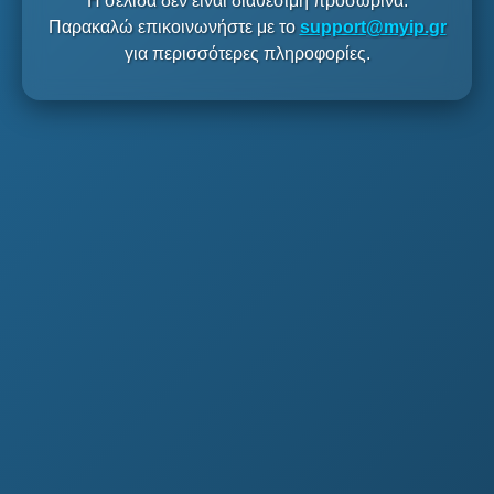
Η σελίδα δεν είναι διαθέσιμη προσωρινά.
Παρακαλώ επικοινωνήστε με το
support@myip.gr
για περισσότερες πληροφορίες.