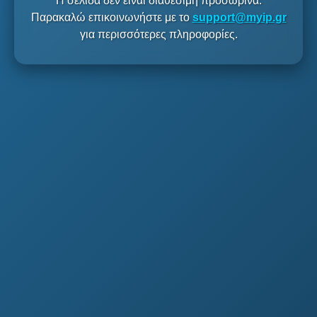
Η σελίδα δεν είναι διαθέσιμη προσωρινά.
Παρακαλώ επικοινωνήστε με το
support@myip.gr
για περισσότερες πληροφορίες.