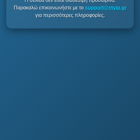
Η σελίδα δεν είναι διαθέσιμη προσωρινά.
Παρακαλώ επικοινωνήστε με το
support@myip.gr
για περισσότερες πληροφορίες.