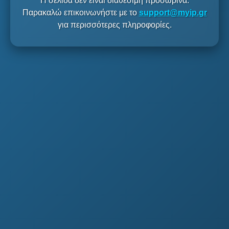
Η σελίδα δεν είναι διαθέσιμη προσωρινά.
Παρακαλώ επικοινωνήστε με το
support@myip.gr
για περισσότερες πληροφορίες.