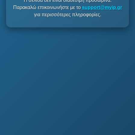
Η σελίδα δεν είναι διαθέσιμη προσωρινά.
Παρακαλώ επικοινωνήστε με το
support@myip.gr
για περισσότερες πληροφορίες.