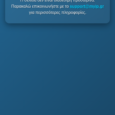
Η σελίδα δεν είναι διαθέσιμη προσωρινά.
Παρακαλώ επικοινωνήστε με το
support@myip.gr
για περισσότερες πληροφορίες.