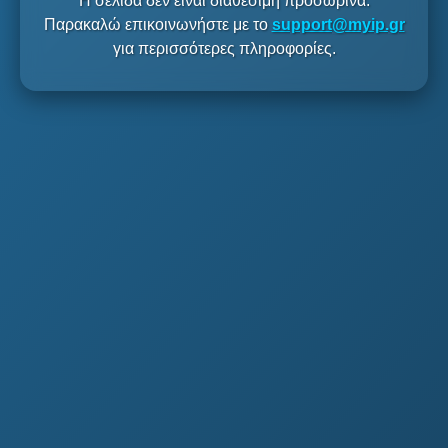
Η σελίδα δεν είναι διαθέσιμη προσωρινά.
Παρακαλώ επικοινωνήστε με το
support@myip.gr
για περισσότερες πληροφορίες.