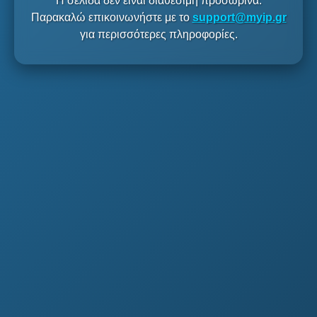
Η σελίδα δεν είναι διαθέσιμη προσωρινά.
Παρακαλώ επικοινωνήστε με το
support@myip.gr
για περισσότερες πληροφορίες.