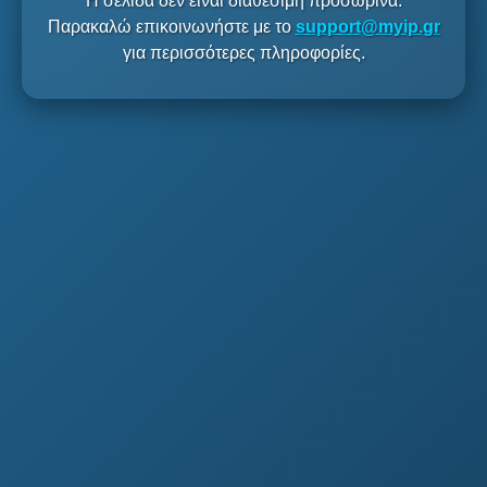
Η σελίδα δεν είναι διαθέσιμη προσωρινά.
Παρακαλώ επικοινωνήστε με το
support@myip.gr
για περισσότερες πληροφορίες.