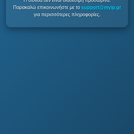
Η σελίδα δεν είναι διαθέσιμη προσωρινά.
Παρακαλώ επικοινωνήστε με το
support@myip.gr
για περισσότερες πληροφορίες.