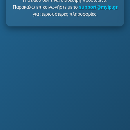
Η σελίδα δεν είναι διαθέσιμη προσωρινά.
Παρακαλώ επικοινωνήστε με το
support@myip.gr
για περισσότερες πληροφορίες.