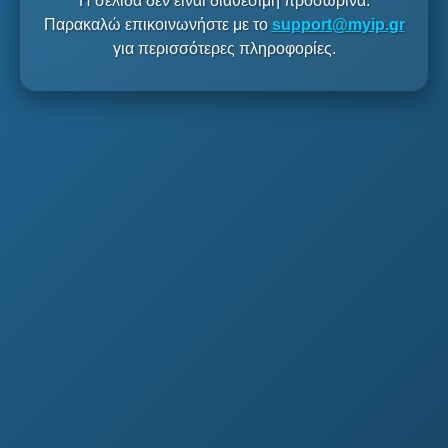
Η σελίδα δεν είναι διαθέσιμη προσωρινά.
Παρακαλώ επικοινωνήστε με το
support@myip.gr
για περισσότερες πληροφορίες.