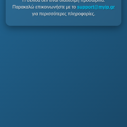
Η σελίδα δεν είναι διαθέσιμη προσωρινά.
Παρακαλώ επικοινωνήστε με το
support@myip.gr
για περισσότερες πληροφορίες.