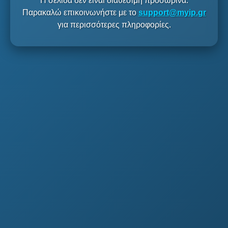
Η σελίδα δεν είναι διαθέσιμη προσωρινά.
Παρακαλώ επικοινωνήστε με το
support@myip.gr
για περισσότερες πληροφορίες.