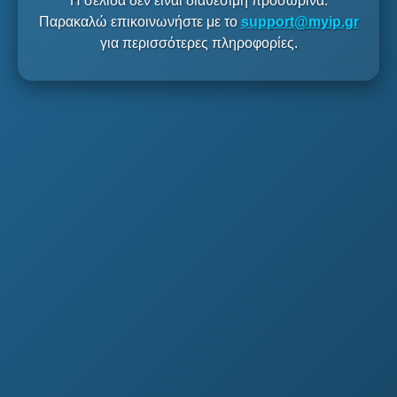
Η σελίδα δεν είναι διαθέσιμη προσωρινά.
Παρακαλώ επικοινωνήστε με το
support@myip.gr
για περισσότερες πληροφορίες.