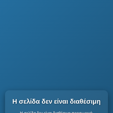
Η σελίδα δεν είναι διαθέσιμη