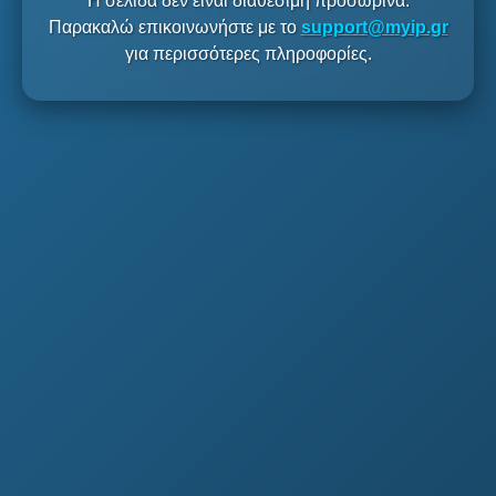
Η σελίδα δεν είναι διαθέσιμη προσωρινά.
Παρακαλώ επικοινωνήστε με το
support@myip.gr
για περισσότερες πληροφορίες.