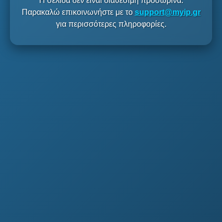
Η σελίδα δεν είναι διαθέσιμη προσωρινά.
Παρακαλώ επικοινωνήστε με το
support@myip.gr
για περισσότερες πληροφορίες.