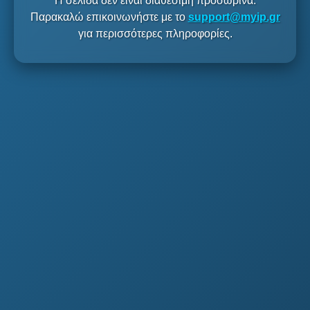
Η σελίδα δεν είναι διαθέσιμη προσωρινά.
Παρακαλώ επικοινωνήστε με το
support@myip.gr
για περισσότερες πληροφορίες.