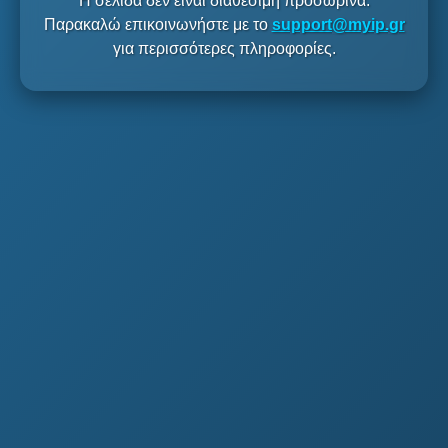
Η σελίδα δεν είναι διαθέσιμη προσωρινά.
Παρακαλώ επικοινωνήστε με το
support@myip.gr
για περισσότερες πληροφορίες.