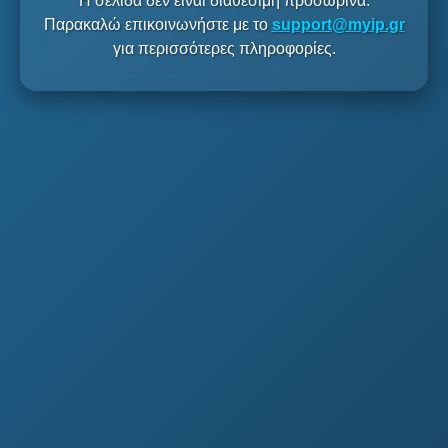
Η σελίδα δεν είναι διαθέσιμη προσωρινά.
Παρακαλώ επικοινωνήστε με το
support@myip.gr
για περισσότερες πληροφορίες.