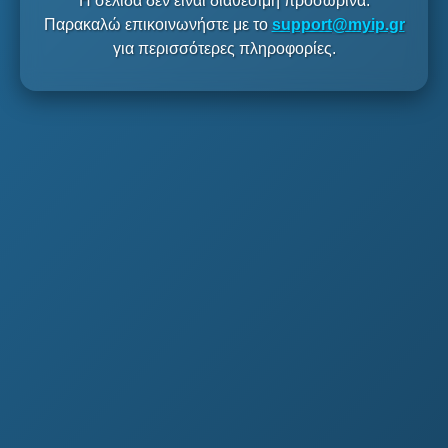
Η σελίδα δεν είναι διαθέσιμη προσωρινά.
Παρακαλώ επικοινωνήστε με το
support@myip.gr
για περισσότερες πληροφορίες.