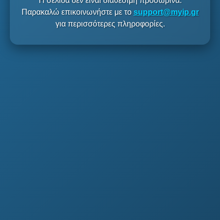
Η σελίδα δεν είναι διαθέσιμη προσωρινά.
Παρακαλώ επικοινωνήστε με το
support@myip.gr
για περισσότερες πληροφορίες.